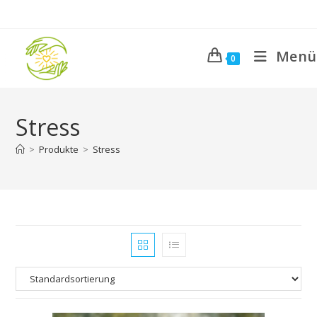
Zum
Inhalt
springen
Menü
0
Stress
>
Produkte
>
Stress