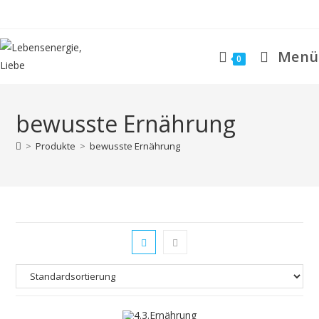
Zum
Inhalt
springen
Menü
0
bewusste Ernährung
>
Produkte
>
bewusste Ernährung