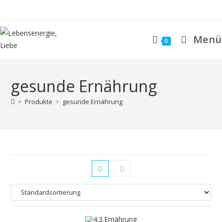
Zum
Inhalt
springen
Menü
0
gesunde Ernährung
>
Produkte
>
gesunde Ernährung