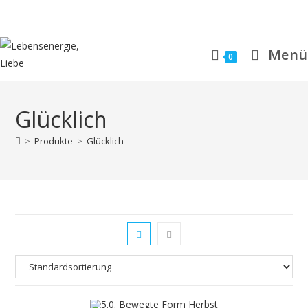
Zum
Inhalt
springen
Menü
0
Glücklich
>
Produkte
>
Glücklich