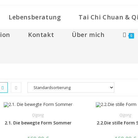
Lebensberatung
Tai Chi Chuan & Q
ion
Kontakt
Über mich
0
Qigong
Qigong
2.1. Die bewegte Form Sommer
2.2.Die stille For