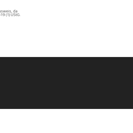
sweis, da
19 (1) UStG.