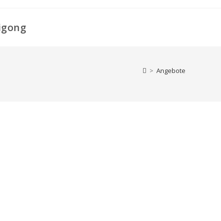
igong
>
Angebote